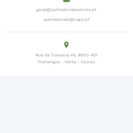
geral@quintadovaleazores.pt
quintadovale@sapo.pt
Rua da Travessa 49, 9900-401
Flamengos - Horta - Azores