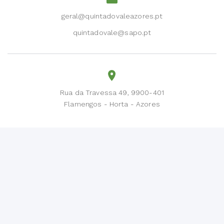
geral@quintadovaleazores.pt
quintadovale@sapo.pt
Rua da Travessa 49, 9900-401
Flamengos - Horta - Azores