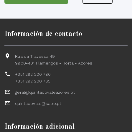
Información de contacto
Rua da Travessa 49
9900-401 Flamengos - Horta - Azores
+351 292 200 780
+351 292 200 785
geral@quintadovaleazores.pt
quintadovale@sapo.pt
Información adicional